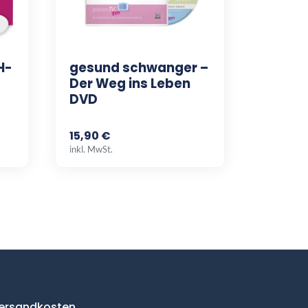
H-
gesund schwanger –
Der Weg ins Leben
DVD
15,90 €
inkl. MwSt.
ersandkosten