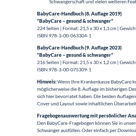
Schwangerschaft und vielen weiteren Fea
BabyCare-Handbuch (8. Auflage 2019)
“BabyCare – gesund & schwanger”
224 Seiten | Format: 21,5 x 30 x 1,3 cm | Gewich
ISBN 978-3-00-063304-1
BabyCare-Handbuch (9. Auflage 2023)
“BabyCare – gesund & schwanger”
216 Seiten | Format: 21,5 x 30 x 1,2 cm | Gewich
ISBN 978-3-00-075309-1
Hinweis:
Wenn Ihre Krankenkasse BabyCare kost
möglicherweise die 8. Auflage im bisherigen Des
sich hier bevorratet haben. Die beiden Auflagen
Cover und Layout sowie inhaltlichen Überarbei
Fragebogenauswertung mit persönlicher An
Den BabyCare-Fragebogen können Sie in unse
Schwanger ausfüllen. Oder einfach per Downloa