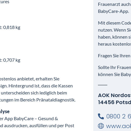
tures
Frauenarzt auch 
BabyCare-App.
Mit diesem Code
t: 0,818 kg
nutzen. Wenn Si
haben, können s
heraus kostenlo
Fragen Sie Ihre
t: 0,707 kg
Sollte Ihr Frau
können Sie Baby
enlos anbietet, erhalten Sie
ign. Hintergrund ist, dass die Kassen
 unterscheiden sich lediglich beim
AOK Nordost
tungen im Bereich Pränataldiagnostik.
14456 Pot
alyse
0800 2 
rer App BabyCare – Gesund &
www.aok
d ausdrucken, ausfüllen und per Post