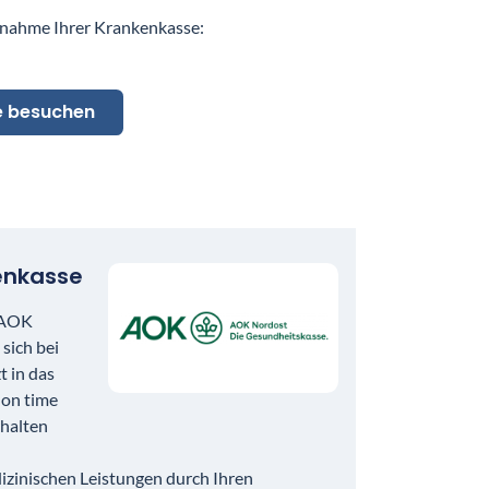
nahme Ihrer Krankenkasse:
te besuchen
en­kasse
 AOK
sich bei
t in das
on time
rhalten
zinischen Leistungen durch Ihren