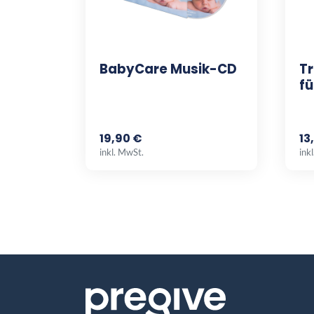
BabyCare Musik-CD
Tr
fü
19,90 €
13
inkl. MwSt.
ink