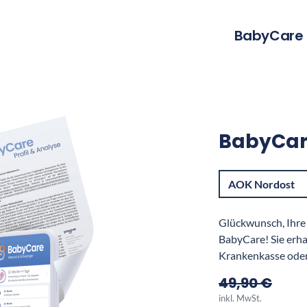
BabyCare
BabyCa
AOK Nordost
Glückwunsch, Ihre
BabyCare! Sie erha
Krankenkasse oder
49,90 €
inkl. MwSt.