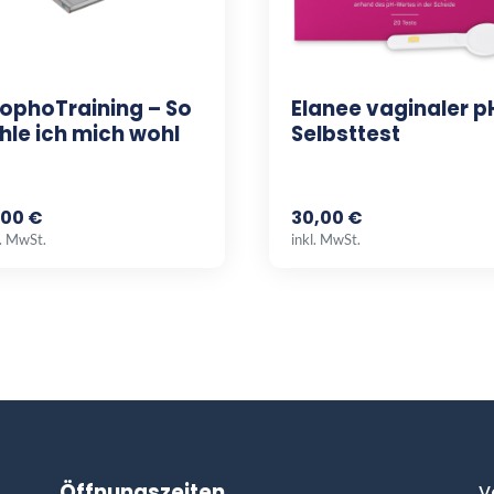
ophoTraining – So
Elanee vaginaler p
hle ich mich wohl
Selbsttest
,00 €
30,00 €
l. MwSt.
inkl. MwSt.
Öffnungszeiten
V