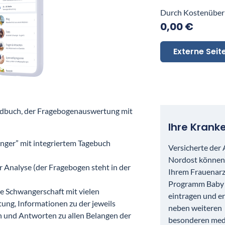
Durch Kostenüber
0,00 €
Externe Sei
dbuch, der Fragebogenauswertung mit
Ihre Krank
ger” mit integriertem Tagebuch
Versicherte der
Nordost können 
 Analyse (der Fragebogen steht in der
Ihrem Frauenarz
Programm Baby 
die Schwangerschaft mit vielen
eintragen und e
tung, Informationen zu der jeweils
neben weiteren
 und Antworten zu allen Belangen der
besonderen medi