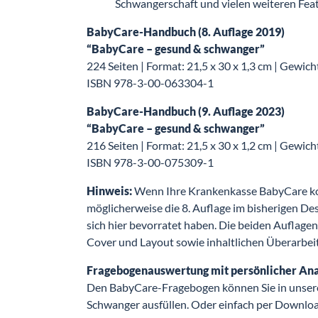
Schwangerschaft und vielen weiteren Fea
BabyCare-Handbuch (8. Auflage 2019)
“BabyCare – gesund & schwanger”
224 Seiten | Format: 21,5 x 30 x 1,3 cm | Gewich
ISBN 978-3-00-063304-1
BabyCare-Handbuch (9. Auflage 2023)
“BabyCare – gesund & schwanger”
216 Seiten | Format: 21,5 x 30 x 1,2 cm | Gewich
ISBN 978-3-00-075309-1
Hinweis:
Wenn Ihre Krankenkasse BabyCare kost
möglicherweise die 8. Auflage im bisherigen Des
sich hier bevorratet haben. Die beiden Auflagen
Cover und Layout sowie inhaltlichen Überarbei
Fragebogenauswertung mit persönlicher An
Den BabyCare-Fragebogen können Sie in unse
Schwanger ausfüllen. Oder einfach per Downloa