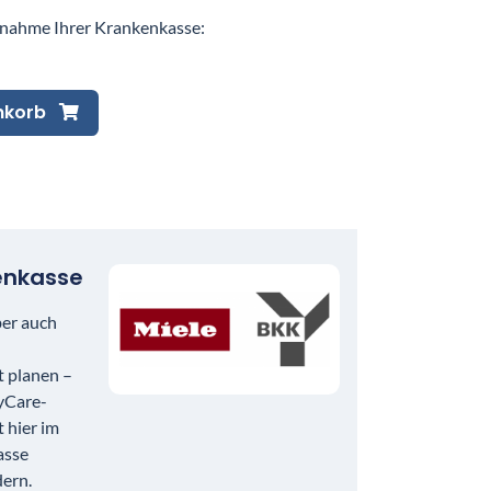
nahme Ihrer Krankenkasse:
nkorb
en­kasse
er auch
 planen –
yCare-
 hier im
asse
dern.