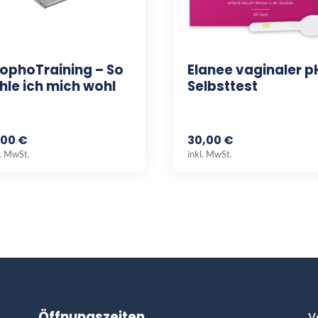
ophoTraining – So
Elanee vaginaler p
hle ich mich wohl
Selbsttest
,00 €
30,00 €
l. MwSt.
inkl. MwSt.
Öffnungszeiten
V