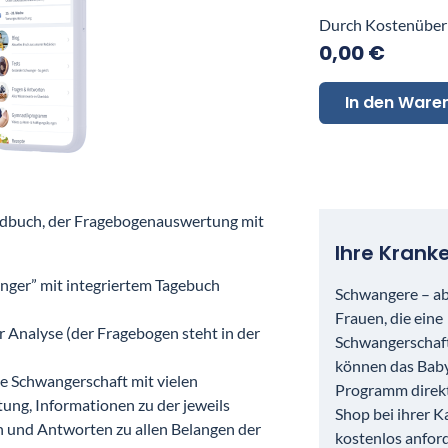
Durch Kostenüber
0,00 €
In den Ware
dbuch, der Fragebogenauswertung mit
Ihre Krank
ger” mit integriertem Tagebuch
Schwangere – ab
Frauen, die eine
 Analyse (der Fragebogen steht in der
Schwangerschaft
können das Bab
die Schwangerschaft mit vielen
Programm direkt
tung, Informationen zu der jeweils
Shop bei ihrer K
 und Antworten zu allen Belangen der
kostenlos anfor