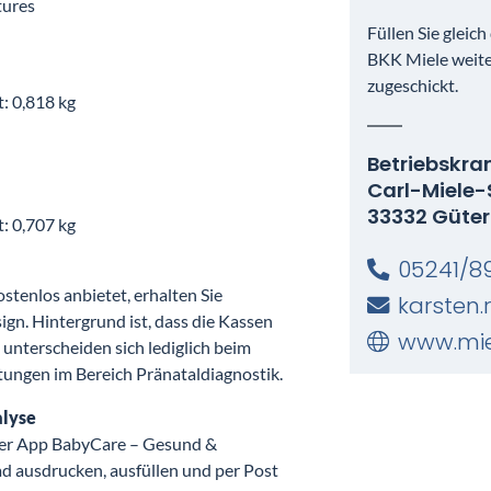
tures
Füllen Sie gleic
BKK Miele weit
zugeschickt.
t: 0,818 kg
Betriebskra
Carl-Miele-S
33332 Güter
t: 0,707 kg
05241/8
enlos anbietet, erhalten Sie
karsten
ign. Hintergrund ist, dass die Kassen
www.mie
 unterscheiden sich lediglich beim
tungen im Bereich Pränataldiagnostik.
alyse
rer App BabyCare – Gesund &
d ausdrucken, ausfüllen und per Post