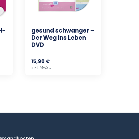
H-
gesund schwanger –
Der Weg ins Leben
DVD
15,90 €
inkl. MwSt.
ersandkosten