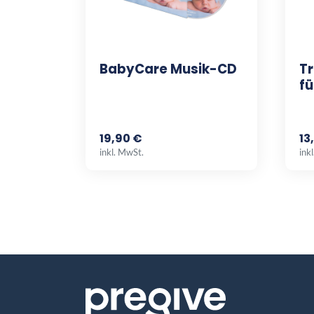
BabyCare Musik-CD
Tr
fü
19,90 €
13
inkl. MwSt.
ink