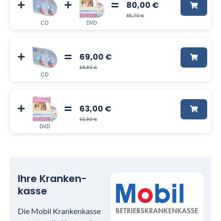
80,00 €
85,70 €
CD
DVD
69,00 €
69,80 €
CD
63,00 €
65,80 €
DVD
Ihre Kranken­
kasse
Die Mobil Krankenkasse